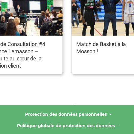
de Consultation #4
Match de Basket à la
nce Lemasson –
Mosson !
oute au cœur de la
ion client
Mentions Légales
Protection des données personnelles
Politique globale de protection des données