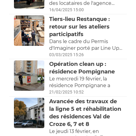
des locataires de l'agence
Lemasson lors d'un atelier
16/04/2025 15:00
d'initiation au théâtre.
Tiers-lieu Restanque :
retour sur les ateliers
participatifs
Dans le cadre du Permis
d'Imaginer porté par Line Up
Urban Art, le tiers-lieu
03/03/2025 15:26
Restanque a été créé pour
Opération clean up :
proposer aux habitants
un
résidence Pompignane
espace de vie et d’échange
Le mercredi 19 février, la
où art urbain, art
résidence Pompignane a
contemporain et inclusion
bénéficié d'une
vaste
21/02/2025 10:52
sociale se rencontrent.
C'est
opération de nettoyage en
Avancée des travaux de
dans cette démarche que
profondeur
, organisée
Line-Up a organisé des
la ligne 5 et réhabilitation
par
ACM HABITAT en
ateliers participatifs les
des résidences Val de
partenariat avec 3M
durant
mercredis 19 et 26 février de
Croze 6, 7 et 8
toute la matinée. Cette
14h00 à 17h00
pour les
Le jeudi 13 février, en
initiative Clean-up a mobilisé
habitants du quartier et les