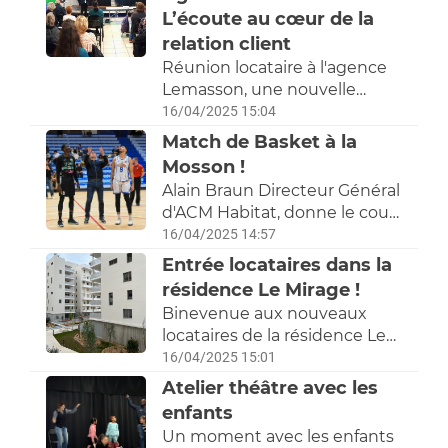
L’écoute au cœur de la
relation client
Réunion locataire à l'agence
Lemasson, une nouvelle
étape pour la grande
16/04/2025 15:04
Consultation 4 !
Match de Basket à la
Mosson !
Alain Braun Directeur Général
d'ACM Habitat, donne le coup
d'envoi du match avec le
16/04/2025 14:57
Club Montpellier Basket
Entrée locataires dans la
Mosson !
résidence Le Mirage !
Binevenue aux nouveaux
locataires de la résidence Le
Mirage !
16/04/2025 15:01
Atelier théâtre avec les
enfants
Un moment avec les enfants