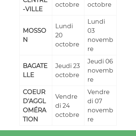
octobre
octobre
-VILLE
Lundi
Lundi
MOSSO
03
20
N
novemb
octobre
re
Jeudi 06
BAGATE
Jeudi 23
novemb
LLE
octobre
re
COEUR
Vendre
Vendre
D'AGGL
di 07
di 24
OMÉRA
novemb
octobre
TION
re