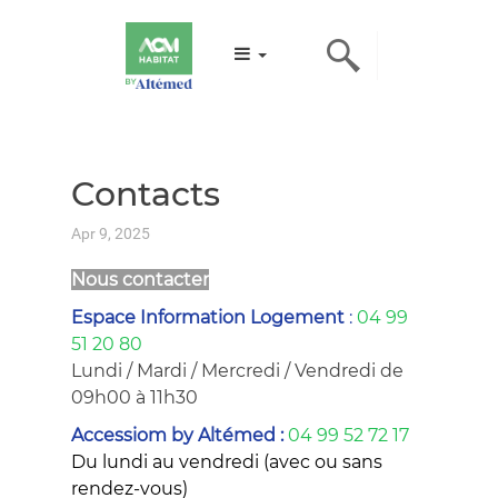
Contacts
Apr 9, 2025
Nous contacter
Espace Information Logemen
t
:
04 99
51 20 80
Lundi / Mardi / Mercredi / Vendredi de
09h00 à 11h30
Accessiom by Altémed :
04 99 52 72 17
Du lundi au vendredi (avec ou sans
rendez-vous)