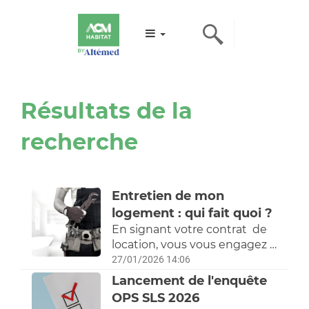
Résultats de la
recherche
Entretien de mon
logement : qui fait quoi ?
En signant votre contrat de
location, vous vous engagez à
entretenir régulièrement
27/01/2026 14:06
votre logement. C'est une
Lancement de l'enquête
condition nécessaire pour
OPS SLS 2026
réaliser des économies,