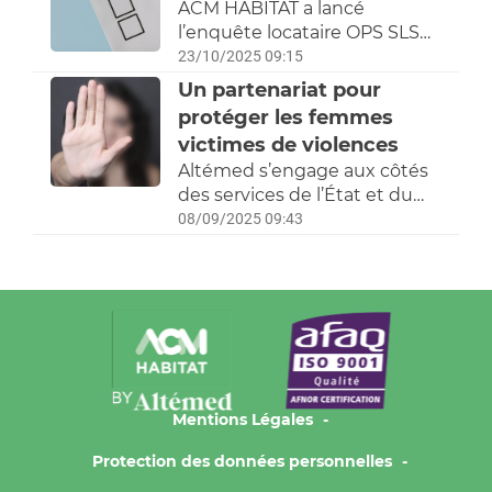
ACM HABITAT a lancé
renforcer votre sécurité et
l’enquête locataire OPS SLS
améliorer votre qualité de vie.
2026 le 06 octobre.
23/10/2025 09:15
Un partenariat pour
protéger les femmes
victimes de violences
Altémed s’engage aux côtés
des services de l’État et du
Département de l’Hérault
08/09/2025 09:43
pour lutter contre les
violences intrafamiliales,
sexistes et sexuelles.
Mentions Légales
Protection des données personnelles