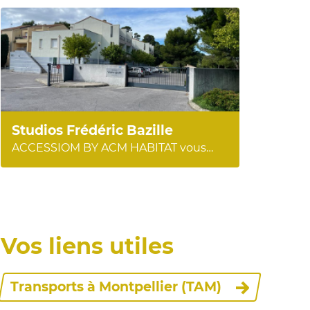
Studios Frédéric Bazille
ACCESSIOM BY ACM HABITAT vous
propose en exclusivité à la vente des
studios d’environ 21 m2 (Quartier
Aiguelongue), au sein d’une résidence
sécurisée qui jouxte le célèbre Parc
Meric à Montpellier. Un...
Vos liens utiles
Transports à Montpellier (TAM)